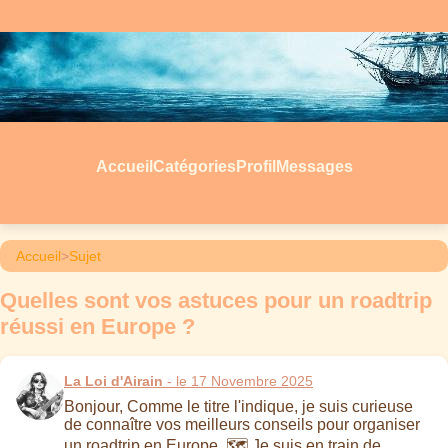
Accueil
Catégories
Profil
Messages
Accueil
>
Sujet
Quelles sont vos astuces pour un roadtrip
réussi en Europe ?
La Loi d'Airain
- le 17 Novembre 2025
Bonjour, Comme le titre l'indique, je suis curieuse
de connaître vos meilleurs conseils pour organiser
un roadtrip en Europe. 🗺️ Je suis en train de