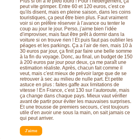
Plus si on a le pied lourd ! Pour l'hébergement, ça
peut vite grimper. Entre 60 et 120 euros, c'est ce
qu'ils disent, mais en pleine saison, dans les coins
touristiques, ça peut être bien plus. Faut vraiment
voir si on préfère réserver à l'avance ou tenter le
coup au jour le jour. Perso, j'aime bien l'idée
d'improviser, mais faut être prêt à dormir dans la
voiture si on trouve rien ! Et puis faut pas oublier les
péages et les parkings. Ça a l'air de rien, mais 10 à
30 euros par jour, ça finit par faire une belle somme
à la fin du voyage. Donc, au final, un budget de 150
à 200 euros par jour pour deux, ça me paraît une
estimation réaliste. Après, chacun fait comme il
veut, mais c'est mieux de prévoir large que de se
retrouver à sec au milieu de nulle part. Et petite
astuce en plus : faites gaffe aux limitations de
vitesse ! En France, c'est 130 sur l'autoroute, mais
ça change dans chaque pays. Mieux vaut vérifier
avant de partir pour éviter les mauvaises surprises.
Et une trousse de premiers secours, c'est toujours
utile d'en avoir une sous la main, on sait jamais ce
qui peut arriver.
J'aime