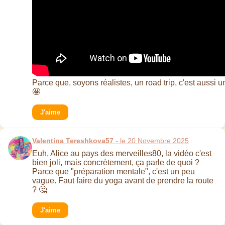
Parce que, soyons réalistes, un road trip, c'est aussi u
🤩
J'aime
Valentina Tereshkova57
- le 20 Novembre 2025
Euh, Alice au pays des merveilles80, la vidéo c'est
bien joli, mais concrètement, ça parle de quoi ?
Parce que "préparation mentale", c'est un peu
vague. Faut faire du yoga avant de prendre la route
? 🤔
J'aime