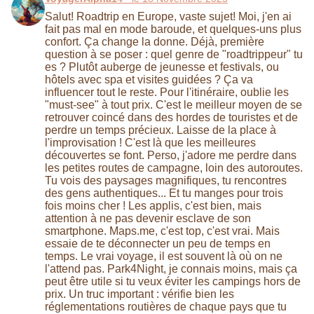
Salut! Roadtrip en Europe, vaste sujet! Moi, j'en ai
fait pas mal en mode baroude, et quelques-uns plus
confort. Ça change la donne. Déjà, première
question à se poser : quel genre de "roadtrippeur" tu
es ? Plutôt auberge de jeunesse et festivals, ou
hôtels avec spa et visites guidées ? Ça va
influencer tout le reste. Pour l'itinéraire, oublie les
"must-see" à tout prix. C'est le meilleur moyen de se
retrouver coincé dans des hordes de touristes et de
perdre un temps précieux. Laisse de la place à
l'improvisation ! C'est là que les meilleures
découvertes se font. Perso, j'adore me perdre dans
les petites routes de campagne, loin des autoroutes.
Tu vois des paysages magnifiques, tu rencontres
des gens authentiques... Et tu manges pour trois
fois moins cher ! Les applis, c'est bien, mais
attention à ne pas devenir esclave de son
smartphone. Maps.me, c'est top, c'est vrai. Mais
essaie de te déconnecter un peu de temps en
temps. Le vrai voyage, il est souvent là où on ne
l'attend pas. Park4Night, je connais moins, mais ça
peut être utile si tu veux éviter les campings hors de
prix. Un truc important : vérifie bien les
réglementations routières de chaque pays que tu