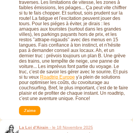
traverses. Les limitations de vitesse, les zones à
faibles émissions, les péages... Ça peut vite chiffrer
si tu te fais chopper. Et surtout, sois prudent sur la
route! La fatigue et l'excitation peuvent jouer des
tours. Pour les piéges à éviter, je dirais : les
arnaques aux touristes (surtout dans les grandes
villes), les parkings payants hors de prix, et les
restos "attrape-nigauds" avec des menus en 15
langues. Fais confiance à ton instinct, et n'hésite
pas à demander conseil aux locaux. Ah, et un
dernier truc : prévois toujours un plan B. Une grève
des trains, une tempête de neige, une panne de
voiture... Les imprévus font partie du voyage. Le
truc, c'est de savoir les gérer avec le sourire. Et puis
si tu veux
Roadtrip Europe
y'a plein de solutions
pour optimiser les coûts, du covoiturage au
couchsurfing. Bref, le plus important, c'est de te faire
plaisir et de profiter de chaque instant. Un roadtrip,
c'est une aventure unique. Fonce!
J'aime
La Loi d'Airain
- le 18 Novembre 2025