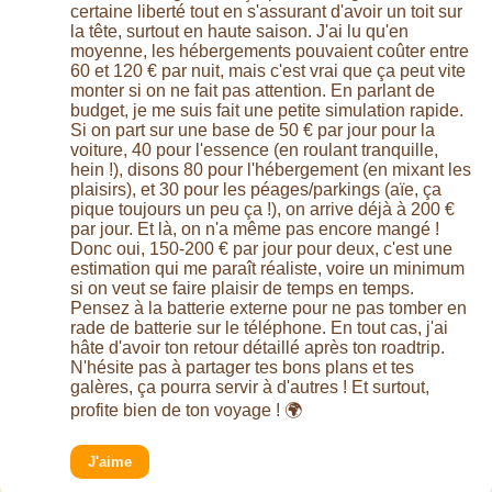
certaine liberté tout en s'assurant d'avoir un toit sur
la tête, surtout en haute saison. J'ai lu qu'en
moyenne, les hébergements pouvaient coûter entre
60 et 120 € par nuit, mais c'est vrai que ça peut vite
monter si on ne fait pas attention. En parlant de
budget, je me suis fait une petite simulation rapide.
Si on part sur une base de 50 € par jour pour la
voiture, 40 pour l'essence (en roulant tranquille,
hein !), disons 80 pour l'hébergement (en mixant les
plaisirs), et 30 pour les péages/parkings (aïe, ça
pique toujours un peu ça !), on arrive déjà à 200 €
par jour. Et là, on n'a même pas encore mangé !
Donc oui, 150-200 € par jour pour deux, c'est une
estimation qui me paraît réaliste, voire un minimum
si on veut se faire plaisir de temps en temps.
Pensez à la batterie externe pour ne pas tomber en
rade de batterie sur le téléphone. En tout cas, j'ai
hâte d'avoir ton retour détaillé après ton roadtrip.
N'hésite pas à partager tes bons plans et tes
galères, ça pourra servir à d'autres ! Et surtout,
profite bien de ton voyage ! 🌍
J'aime