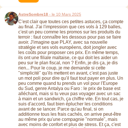
AstreSombre18
- le 10 Mars 2025
C'est clair que toutes ces petites astuces, ça compte
au final. J'ai l'impression que ces vols à 129 balles,
c'est un peu comme les promos sur les produits du
terroir : faut connaître les dessous pour pas se faire
avoir. J'imagine que PLAY, avec sa nouvelle
stratégie et ses vols européens, doit jongler avec
les coûts pour proposer ces prix. En même temps,
ils ont une filiale maltaise, ce qui doit les aider un
peu sur le plan fiscal, non ? Enfin, je dis ça, je dis
rien... Pour le coup, je me demande si cette
"simplicité" qu'ils mettent en avant, c'est pas juste
un mot poli pour dire qu'il faut tout payer en plus. Un
peu comme quand tu prends un vol pour l'Europe
du Sud, genre Antalya ou Faro : le prix de base est
alléchant, mais si tu veux pas voyager avec un sac
à main et un sandwich, ça chiffre vite. En tout cas, je
suis d'accord, faut bien éplucher les conditions
avant de se lancer. Parce qu'au final, si on
additionne tous les frais cachés, on arrive peut-être
au même prix qu'une compagnie "normale", mais
avec moins de confort et plus de stress. Et ça, c'est