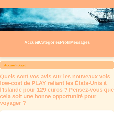
Accueil
Catégories
Profil
Messages
Accueil
>
Sujet
Quels sont vos avis sur les nouveaux vols
low-cost de PLAY reliant les États-Unis à
l'Islande pour 129 euros ? Pensez-vous que
cela soit une bonne opportunité pour
voyager ?