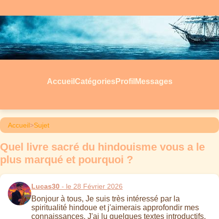
Accueil
Catégories
Profil
Messages
Accueil
>
Sujet
Quel livre sacré du hindouisme vous a le
plus marqué et pourquoi ?
Lucas30
- le 28 Février 2026
Bonjour à tous, Je suis très intéressé par la
spiritualité hindoue et j'aimerais approfondir mes
connaissances. J'ai lu quelques textes introductifs,