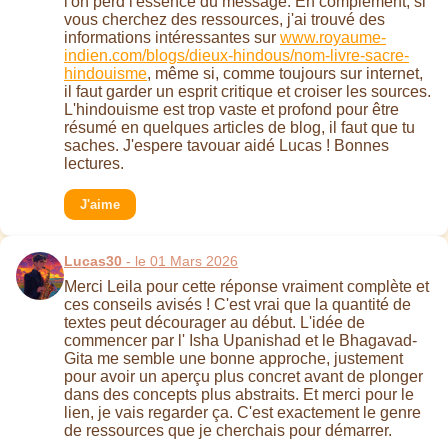
l'on perd l'essence du message. En complément, si
vous cherchez des ressources, j'ai trouvé des
informations intéressantes sur
www.royaume-
indien.com/blogs/dieux-hindous/nom-livre-sacre-
hindouisme
, même si, comme toujours sur internet,
il faut garder un esprit critique et croiser les sources.
L'hindouisme est trop vaste et profond pour être
résumé en quelques articles de blog, il faut que tu
saches. J'espere tavouar aidé Lucas ! Bonnes
lectures.
J'aime
Lucas30
- le 01 Mars 2026
Merci Leila pour cette réponse vraiment complète et
ces conseils avisés ! C'est vrai que la quantité de
textes peut décourager au début. L'idée de
commencer par l' Isha Upanishad et le Bhagavad-
Gita me semble une bonne approche, justement
pour avoir un aperçu plus concret avant de plonger
dans des concepts plus abstraits. Et merci pour le
lien, je vais regarder ça. C'est exactement le genre
de ressources que je cherchais pour démarrer.