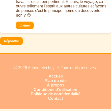
travail, c'est super pertinent. Et puis, le voyage, ça
ouvre tellement l'esprit aux autres cultures et façons
de penser, c'est le principe même du découverte,
non ? 😉
J'aime
Répondre
© 2026 Aubergelecheylet. Tous droits réservés.
Accueil
Plan du site
À propos
Conditions d'utilisation
Politique de confidentialité
Contact