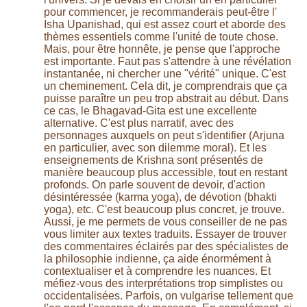
pour commencer, je recommanderais peut-être l'
Isha Upanishad, qui est assez court et aborde des
thèmes essentiels comme l'unité de toute chose.
Mais, pour être honnête, je pense que l'approche
est importante. Faut pas s'attendre à une révélation
instantanée, ni chercher une "vérité" unique. C'est
un cheminement. Cela dit, je comprendrais que ça
puisse paraître un peu trop abstrait au début. Dans
ce cas, le Bhagavad-Gita est une excellente
alternative. C'est plus narratif, avec des
personnages auxquels on peut s'identifier (Arjuna
en particulier, avec son dilemme moral). Et les
enseignements de Krishna sont présentés de
manière beaucoup plus accessible, tout en restant
profonds. On parle souvent de devoir, d'action
désintéressée (karma yoga), de dévotion (bhakti
yoga), etc. C'est beaucoup plus concret, je trouve.
Aussi, je me permets de vous conseiller de ne pas
vous limiter aux textes traduits. Essayer de trouver
des commentaires éclairés par des spécialistes de
la philosophie indienne, ça aide énormément à
contextualiser et à comprendre les nuances. Et
méfiez-vous des interprétations trop simplistes ou
occidentalisées. Parfois, on vulgarise tellement que